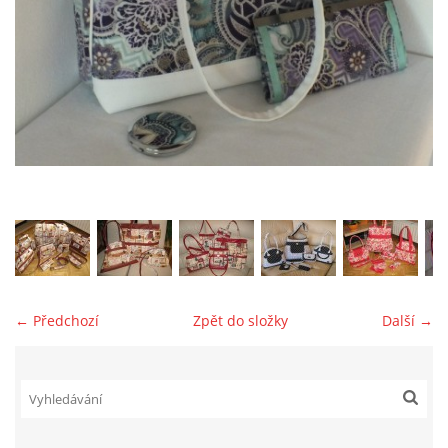
jk-laguna@seznam.cz
© 2025 eStránky.cz
← Předchozí
Zpět do složky
Další →