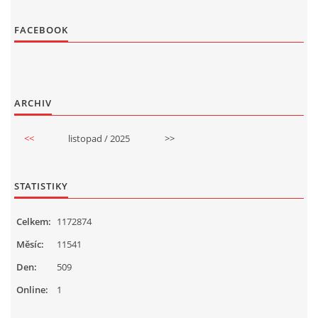
FACEBOOK
ARCHIV
<<
listopad / 2025
>>
STATISTIKY
Celkem:
1172874
Měsíc:
11541
Den:
509
Online:
1