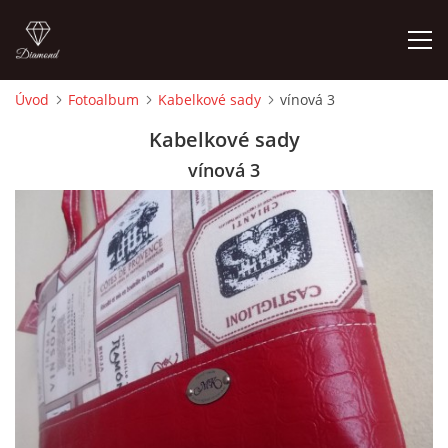
Úvod
Fotoalbum
Kabelkové sady
vínová 3
ÚVOD
Kabelkové sady
vínová 3
FOTOALBUM
CEDULKY
MOJE POSLEDNÍ PRÁCE