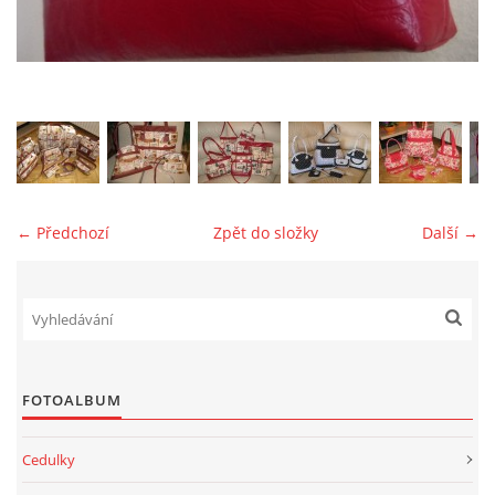
jk-laguna@seznam.cz
© 2025 eStránky.cz
← Předchozí
Zpět do složky
Další →
FOTOALBUM
Cedulky