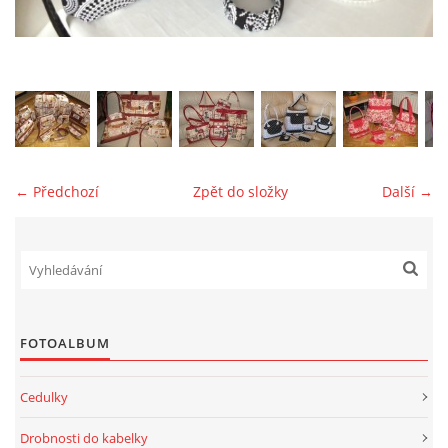
jk-laguna@seznam.cz
© 2025 eStránky.cz
← Předchozí
Zpět do složky
Další →
FOTOALBUM
Cedulky
Drobnosti do kabelky