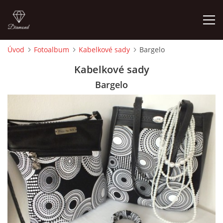
Úvod
Fotoalbum
Kabelkové sady
Bargelo
ÚVOD
Kabelkové sady
Bargelo
FOTOALBUM
CEDULKY
MOJE POSLEDNÍ PRÁCE