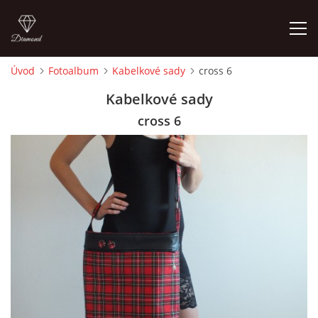
Úvod
Fotoalbum
Kabelkové sady
cross 6
ÚVOD
Kabelkové sady
cross 6
FOTOALBUM
CEDULKY
MOJE POSLEDNÍ PRÁCE