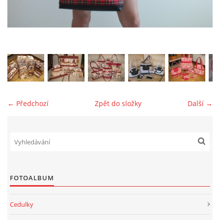
jk-laguna@seznam.cz
© 2025 eStránky.cz
← Předchozí
Zpět do složky
Další →
FOTOALBUM
Cedulky