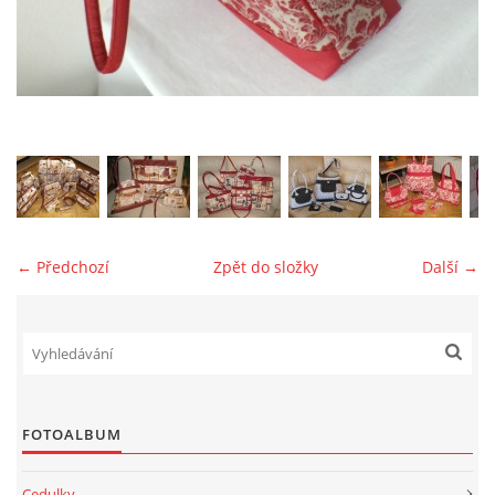
jk-laguna@seznam.cz
© 2025 eStránky.cz
← Předchozí
Zpět do složky
Další →
FOTOALBUM
Cedulky