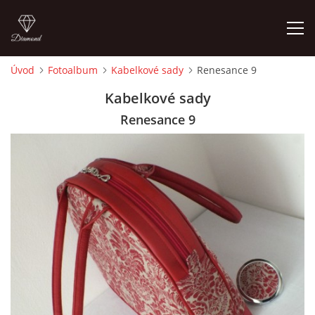
Úvod
Fotoalbum
Kabelkové sady
Renesance 9
ÚVOD
Kabelkové sady
Renesance 9
FOTOALBUM
CEDULKY
MOJE POSLEDNÍ PRÁCE