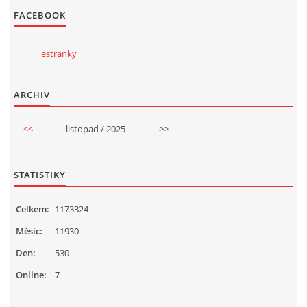
FACEBOOK
estranky
ARCHIV
<<
listopad / 2025
>>
STATISTIKY
Celkem:
1173324
Měsíc:
11930
Den:
530
Online:
7