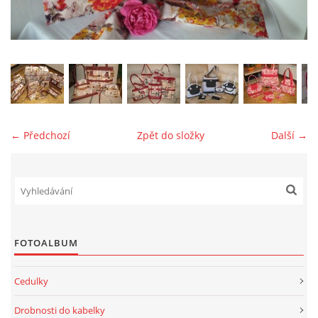
jk-laguna@seznam.cz
© 2025 eStránky.cz
← Předchozí
Zpět do složky
Další →
FOTOALBUM
Cedulky
Drobnosti do kabelky