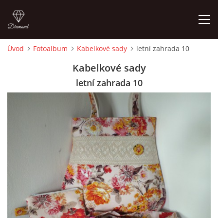
Úvod
Fotoalbum
Kabelkové sady
letní zahrada 10
ÚVOD
Kabelkové sady
letní zahrada 10
FOTOALBUM
CEDULKY
MOJE POSLEDNÍ PRÁCE