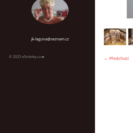
jk-laguna@seznam.cz
© 2025 eStránky.cz
← Předchozí