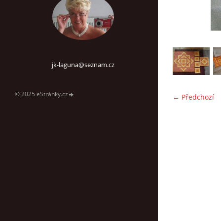
jk-laguna@seznam.cz
© 2025 eStránky.cz
← Předchozí