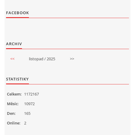
FACEBOOK
ARCHIV
<<
listopad / 2025
>>
STATISTIKY
Celkem:
1172167
Měsíc:
10972
Den:
165
Online:
2