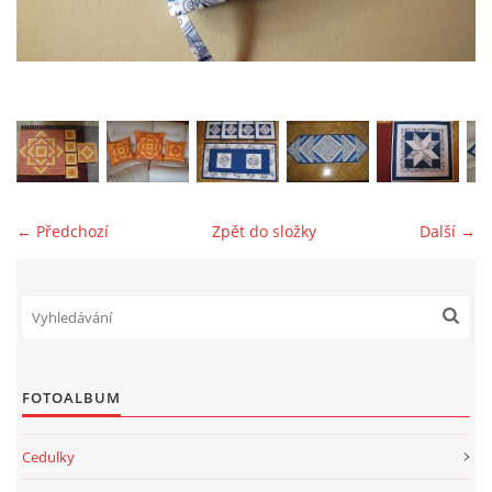
jk-laguna@seznam.cz
© 2025 eStránky.cz
← Předchozí
Zpět do složky
Další →
FOTOALBUM
Cedulky