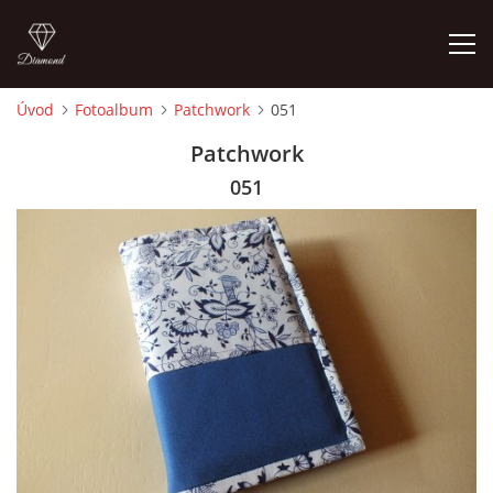
Úvod
Fotoalbum
Patchwork
051
ÚVOD
Patchwork
051
FOTOALBUM
CEDULKY
MOJE POSLEDNÍ PRÁCE