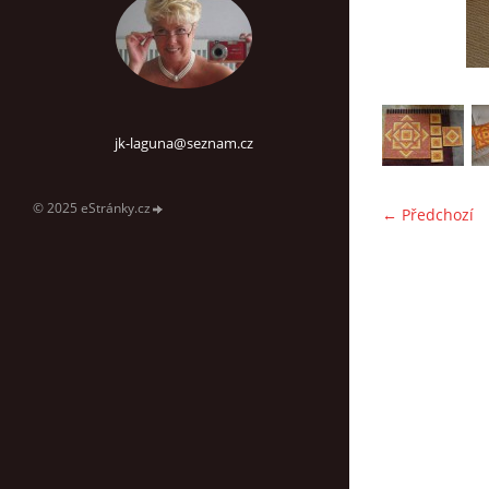
jk-laguna@seznam.cz
© 2025 eStránky.cz
← Předchozí