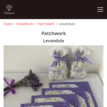
Úvod
Fotoalbum
Patchwork
Levandule
ÚVOD
Patchwork
Levandule
FOTOALBUM
CEDULKY
MOJE POSLEDNÍ PRÁCE