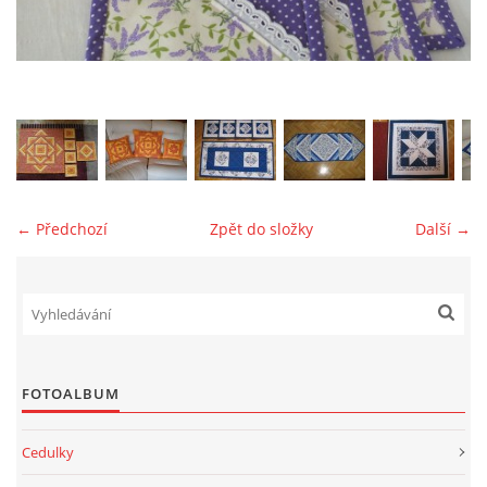
jk-laguna@seznam.cz
© 2025 eStránky.cz
← Předchozí
Zpět do složky
Další →
FOTOALBUM
Cedulky