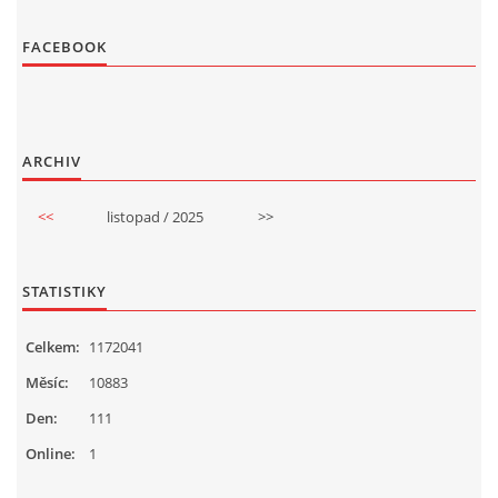
FACEBOOK
ARCHIV
<<
listopad / 2025
>>
STATISTIKY
Celkem:
1172041
Měsíc:
10883
Den:
111
Online:
1