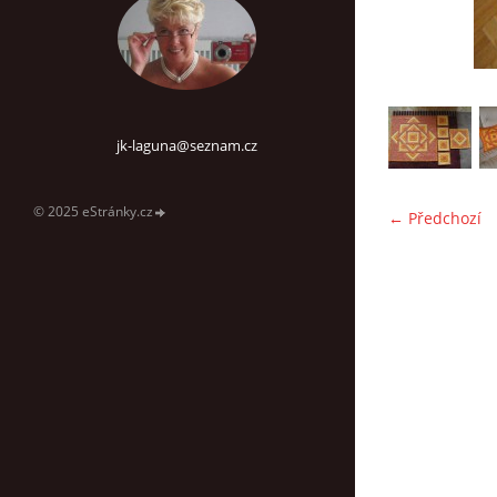
jk-laguna@seznam.cz
© 2025 eStránky.cz
← Předchozí