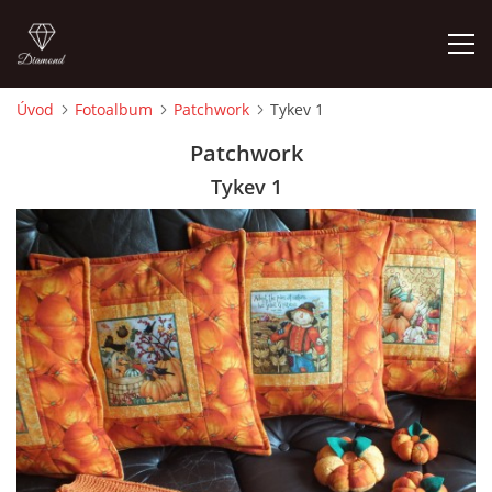
Úvod
Fotoalbum
Patchwork
Tykev 1
ÚVOD
Patchwork
Tykev 1
FOTOALBUM
CEDULKY
MOJE POSLEDNÍ PRÁCE