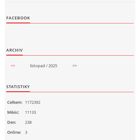
FACEBOOK
ARCHIV
<<
listopad / 2025
>>
STATISTIKY
Celkem:
1172392
Měsíc:
11133
Den:
238
Online:
3