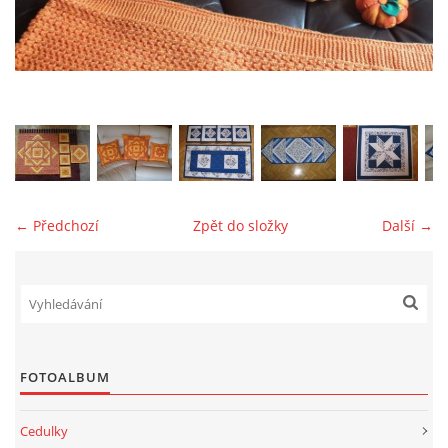
jk-laguna@seznam.cz
© 2025 eStránky.cz
← Předchozí
Zpět do složky
Další →
FOTOALBUM
Cedulky