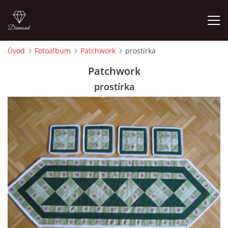
Úvod
Fotoalbum
Patchwork
prostírka
ÚVOD
Patchwork
prostírka
FOTOALBUM
CEDULKY
MOJE POSLEDNÍ PRÁCE