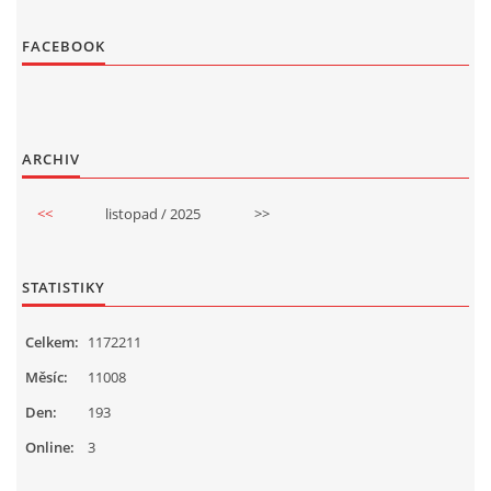
FACEBOOK
ARCHIV
<<
listopad / 2025
>>
STATISTIKY
Celkem:
1172211
Měsíc:
11008
Den:
193
Online:
3