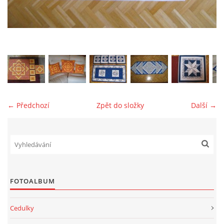
jk-laguna@seznam.cz
© 2025 eStránky.cz
← Předchozí
Zpět do složky
Další →
FOTOALBUM
Cedulky