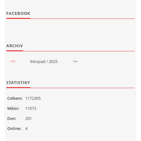
FACEBOOK
ARCHIV
<<
listopad / 2025
>>
STATISTIKY
Celkem:
1172305
Měsíc:
11073
Den:
201
Online:
4