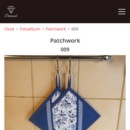
Úvod
Fotoalbum
Patchwork
009
ÚVOD
Patchwork
009
FOTOALBUM
CEDULKY
MOJE POSLEDNÍ PRÁCE