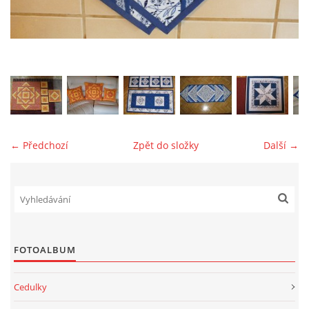
jk-laguna@seznam.cz
© 2025 eStránky.cz
← Předchozí
Zpět do složky
Další →
FOTOALBUM
Cedulky