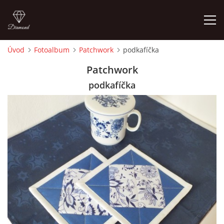
Úvod
Fotoalbum
Patchwork
podkafíčka
ÚVOD
Patchwork
podkafíčka
FOTOALBUM
CEDULKY
MOJE POSLEDNÍ PRÁCE