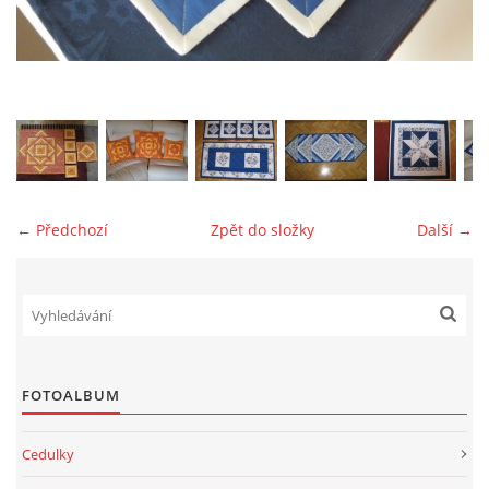
jk-laguna@seznam.cz
© 2025 eStránky.cz
← Předchozí
Zpět do složky
Další →
FOTOALBUM
Cedulky