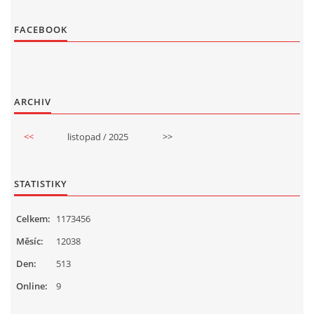
FACEBOOK
ARCHIV
<<
listopad / 2025
>>
STATISTIKY
Celkem:
1173456
Měsíc:
12038
Den:
513
Online:
9