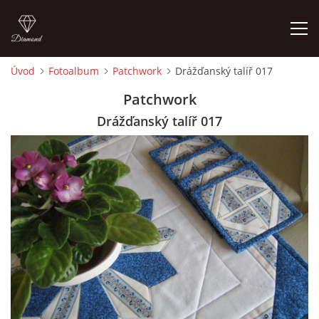
Úvod
Fotoalbum
Patchwork
Drážďanský talíř 017
ÚVOD
Patchwork
Drážďanský talíř 017
FOTOALBUM
CEDULKY
MOJE POSLEDNÍ PRÁCE