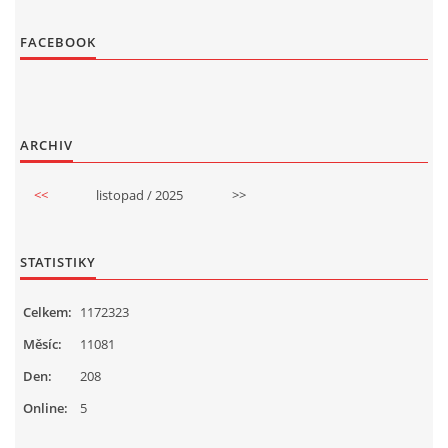
FACEBOOK
ARCHIV
<<
listopad / 2025
>>
STATISTIKY
Celkem:
1172323
Měsíc:
11081
Den:
208
Online:
5