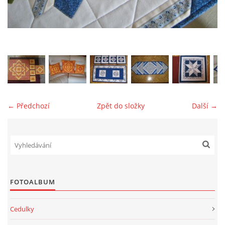
jk-laguna@seznam.cz
© 2025 eStránky.cz
← Předchozí
Zpět do složky
Další →
FOTOALBUM
Cedulky