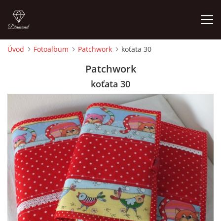
Úvod
Fotoalbum
Patchwork
koťata 30
ÚVOD
Patchwork
koťata 30
FOTOALBUM
CEDULKY
MOJE POSLEDNÍ PRÁCE