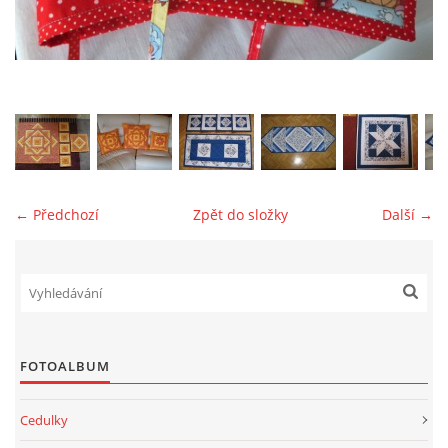
jk-laguna@seznam.cz
© 2025 eStránky.cz
← Předchozí
Zpět do složky
Další →
FOTOALBUM
Cedulky