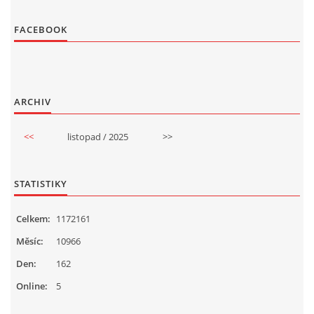
FACEBOOK
ARCHIV
<<
listopad / 2025
>>
STATISTIKY
Celkem:
1172161
Měsíc:
10966
Den:
162
Online:
5