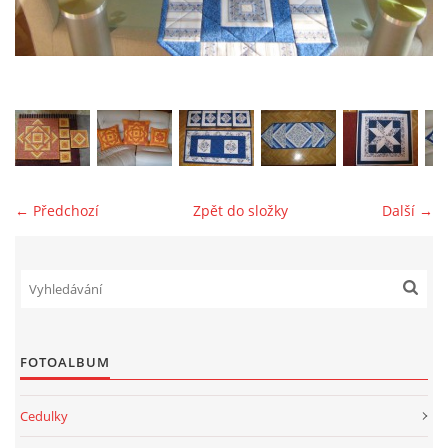
jk-laguna@seznam.cz
© 2025 eStránky.cz
← Předchozí
Zpět do složky
Další →
FOTOALBUM
Cedulky