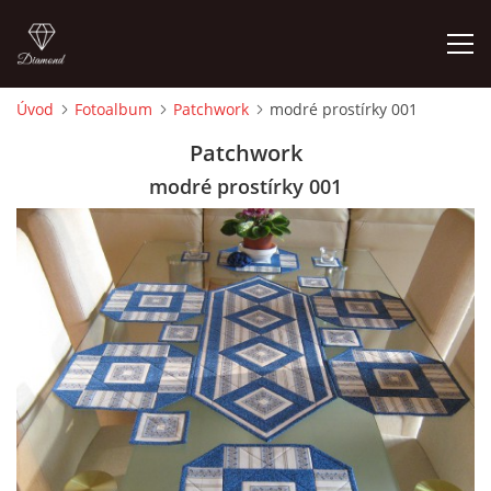
Úvod
Fotoalbum
Patchwork
modré prostírky 001
ÚVOD
Patchwork
modré prostírky 001
FOTOALBUM
CEDULKY
MOJE POSLEDNÍ PRÁCE