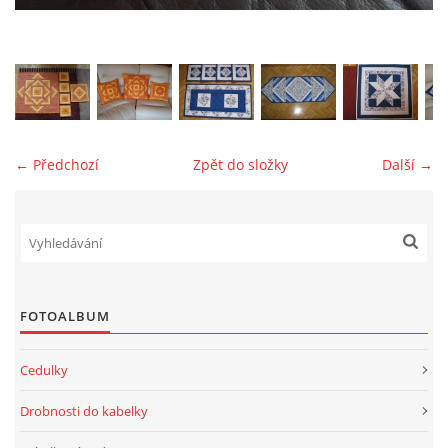
jk-laguna@seznam.cz
© 2025 eStránky.cz
← Předchozí
Zpět do složky
Další →
FOTOALBUM
Cedulky
Drobnosti do kabelky