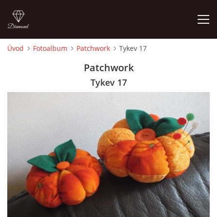
Úvod
Fotoalbum
Patchwork
Tykev 17
ÚVOD
Patchwork
Tykev 17
FOTOALBUM
CEDULKY
MOJE POSLEDNÍ PRÁCE