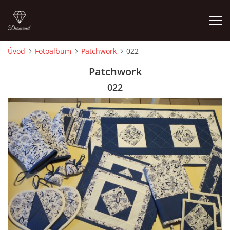
Úvod
Fotoalbum
Patchwork
022
ÚVOD
Patchwork
022
FOTOALBUM
CEDULKY
MOJE POSLEDNÍ PRÁCE