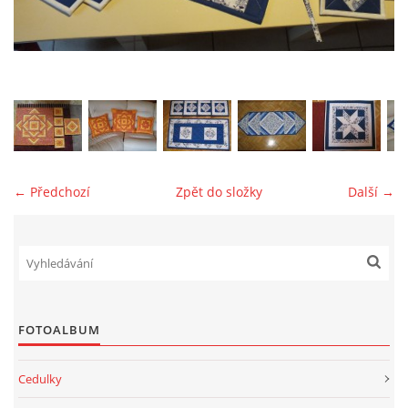
jk-laguna@seznam.cz
© 2025 eStránky.cz
← Předchozí
Zpět do složky
Další →
FOTOALBUM
Cedulky