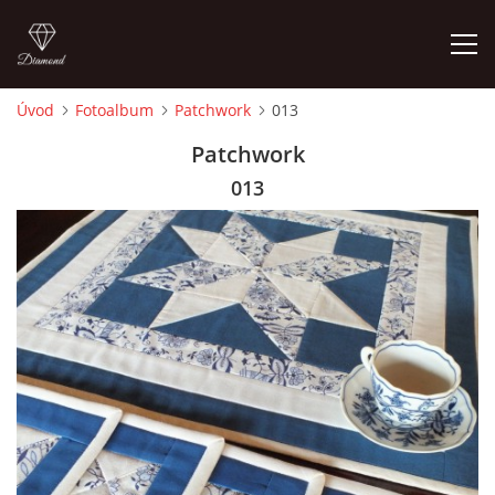
Úvod
Fotoalbum
Patchwork
013
ÚVOD
Patchwork
013
FOTOALBUM
CEDULKY
MOJE POSLEDNÍ PRÁCE