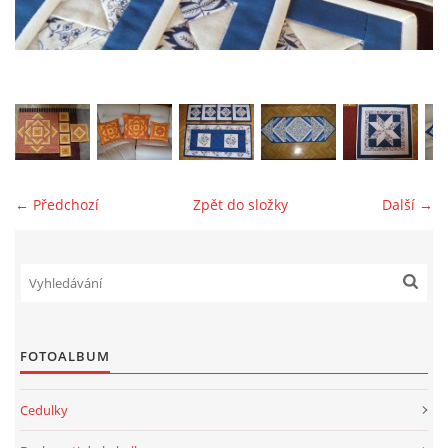
jk-laguna@seznam.cz
© 2025 eStránky.cz
← Předchozí
Zpět do složky
Další →
FOTOALBUM
Cedulky