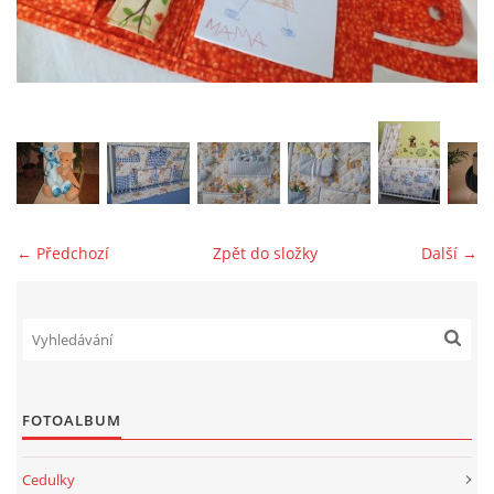
jk-laguna@seznam.cz
© 2025 eStránky.cz
← Předchozí
Zpět do složky
Další →
FOTOALBUM
Cedulky