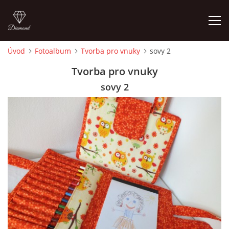
Úvod
Fotoalbum
Tvorba pro vnuky
sovy 2
ÚVOD
Tvorba pro vnuky
sovy 2
FOTOALBUM
CEDULKY
MOJE POSLEDNÍ PRÁCE