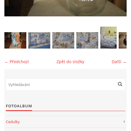
jk-laguna@seznam.cz
© 2025 eStránky.cz
← Předchozí
Zpět do složky
Další →
FOTOALBUM
Cedulky