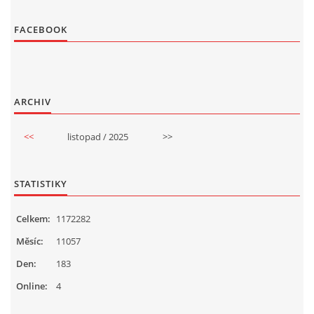
FACEBOOK
ARCHIV
<<
listopad / 2025
>>
STATISTIKY
Celkem:
1172282
Měsíc:
11057
Den:
183
Online:
4