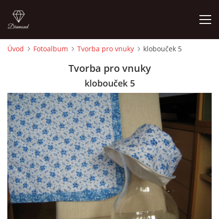
Úvod
Fotoalbum
Tvorba pro vnuky
klobouček 5
ÚVOD
Tvorba pro vnuky
klobouček 5
FOTOALBUM
CEDULKY
MOJE POSLEDNÍ PRÁCE