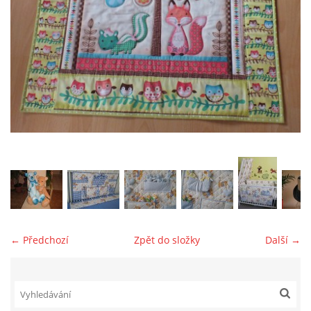
jk-laguna@seznam.cz
© 2025 eStránky.cz
← Předchozí
Zpět do složky
Další →