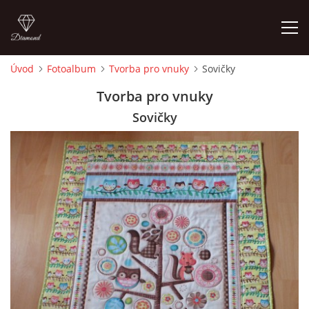
Úvod
Fotoalbum
Tvorba pro vnuky
Sovičky
ÚVOD
Tvorba pro vnuky
Sovičky
FOTOALBUM
CEDULKY
MOJE POSLEDNÍ PRÁCE