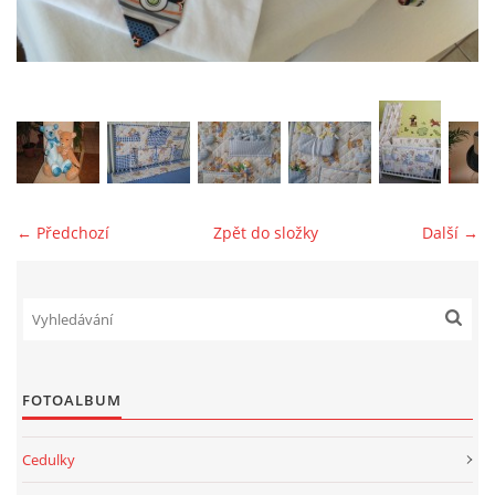
jk-laguna@seznam.cz
© 2025 eStránky.cz
← Předchozí
Zpět do složky
Další →
FOTOALBUM
Cedulky