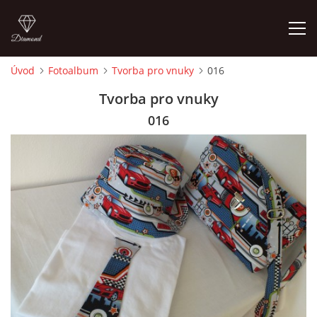
Úvod
Fotoalbum
Tvorba pro vnuky
016
ÚVOD
Tvorba pro vnuky
016
FOTOALBUM
CEDULKY
MOJE POSLEDNÍ PRÁCE