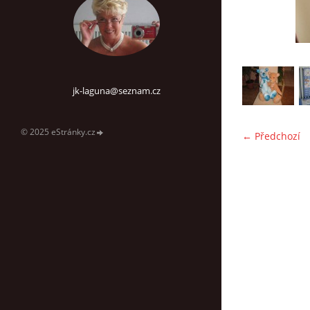
jk-laguna@seznam.cz
© 2025 eStránky.cz
← Předchozí