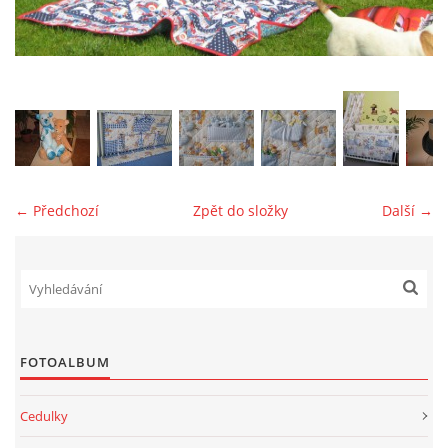
jk-laguna@seznam.cz
© 2025 eStránky.cz
← Předchozí
Zpět do složky
Další →
FOTOALBUM
Cedulky