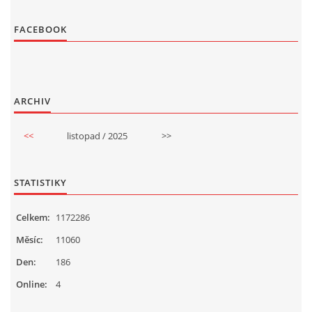
FACEBOOK
ARCHIV
<<
listopad / 2025
>>
STATISTIKY
Celkem:
1172286
Měsíc:
11060
Den:
186
Online:
4