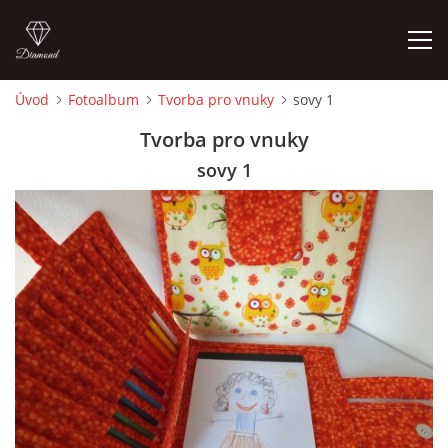
Úvod
Fotoalbum
Tvorba pro vnuky
sovy 1
ÚVOD
Tvorba pro vnuky
sovy 1
FOTOALBUM
CEDULKY
MOJE POSLEDNÍ PRÁCE