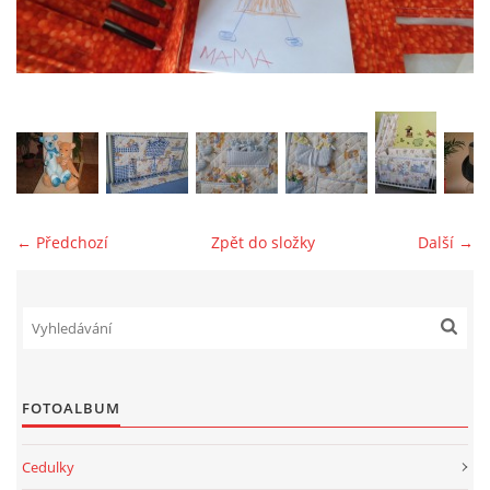
jk-laguna@seznam.cz
© 2025 eStránky.cz
← Předchozí
Zpět do složky
Další →
FOTOALBUM
Cedulky