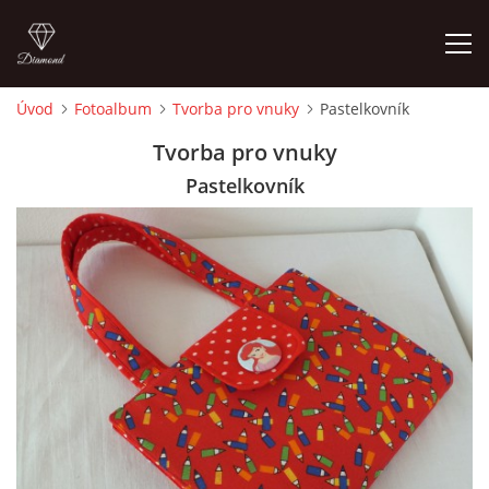
Úvod
Fotoalbum
Tvorba pro vnuky
Pastelkovník
ÚVOD
Tvorba pro vnuky
Pastelkovník
FOTOALBUM
CEDULKY
MOJE POSLEDNÍ PRÁCE