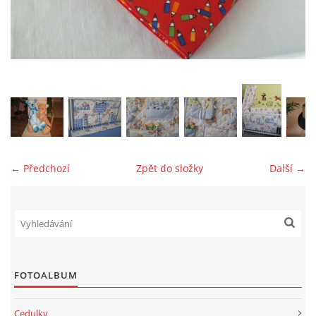
jk-laguna@seznam.cz
© 2025 eStránky.cz
← Předchozí
Zpět do složky
Další →
FOTOALBUM
Cedulky