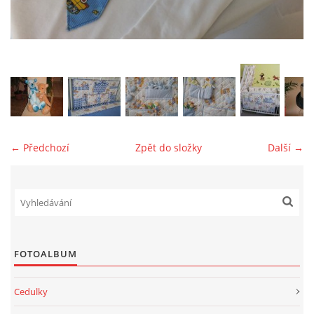
jk-laguna@seznam.cz
© 2025 eStránky.cz
← Předchozí
Zpět do složky
Další →
FOTOALBUM
Cedulky