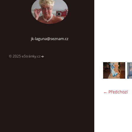
jk-laguna@seznam.cz
© 2025 eStránky.cz
← Předchozí