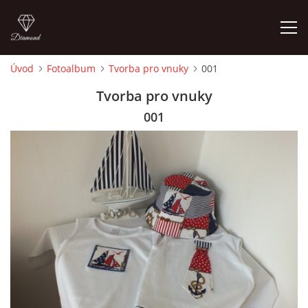
Úvod
Fotoalbum
Tvorba pro vnuky
001
ÚVOD
Tvorba pro vnuky
001
FOTOALBUM
CEDULKY
MOJE POSLEDNÍ PRÁCE