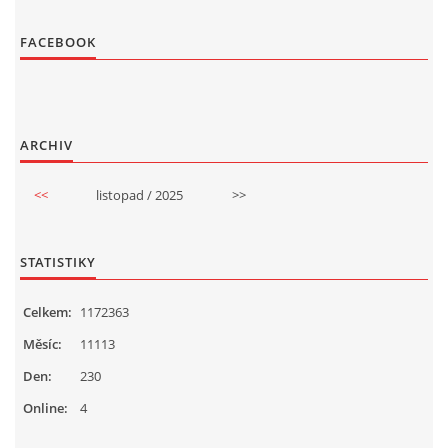
FACEBOOK
ARCHIV
<<
listopad / 2025
>>
STATISTIKY
Celkem:
1172363
Měsíc:
11113
Den:
230
Online:
4