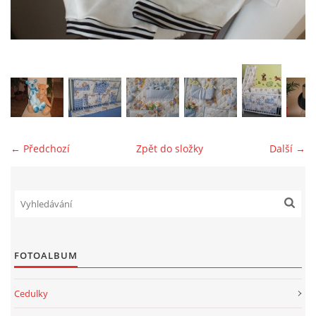
jk-laguna@seznam.cz
© 2025 eStránky.cz
← Předchozí
Zpět do složky
Další →
FOTOALBUM
Cedulky