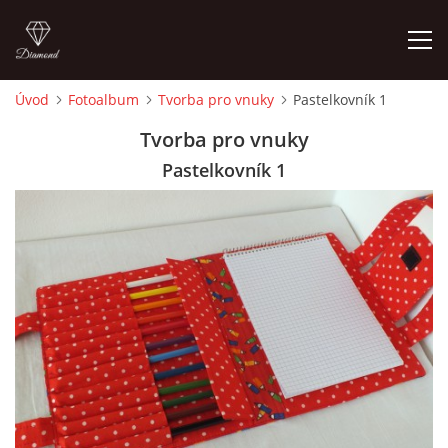
Úvod
Fotoalbum
Tvorba pro vnuky
Pastelkovník 1
ÚVOD
Tvorba pro vnuky
Pastelkovník 1
FOTOALBUM
CEDULKY
MOJE POSLEDNÍ PRÁCE