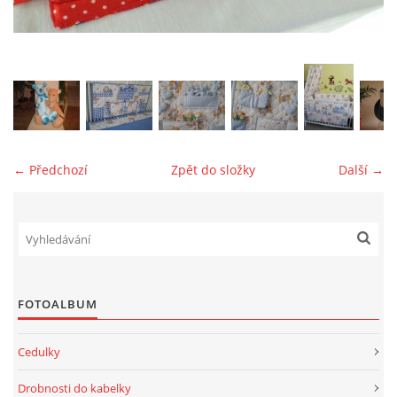
jk-laguna@seznam.cz
© 2025 eStránky.cz
← Předchozí
Zpět do složky
Další →
FOTOALBUM
Cedulky
Drobnosti do kabelky