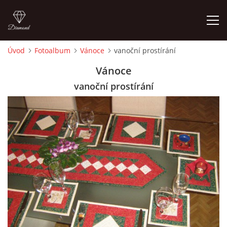
Úvod
Fotoalbum
Vánoce
vanoční prostírání
ÚVOD
Vánoce
vanoční prostírání
FOTOALBUM
CEDULKY
MOJE POSLEDNÍ PRÁCE