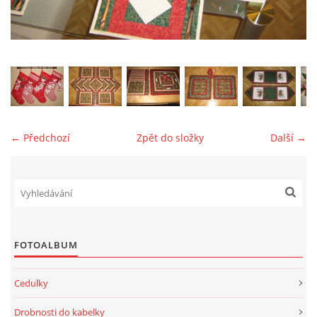
jk-laguna@seznam.cz
© 2025 eStránky.cz
← Předchozí
Zpět do složky
Další →
FOTOALBUM
Cedulky
Drobnosti do kabelky