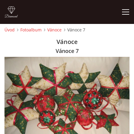
Úvod
Fotoalbum
Vánoce
Vánoce 7
ÚVOD
Vánoce
Vánoce 7
FOTOALBUM
CEDULKY
MOJE POSLEDNÍ PRÁCE