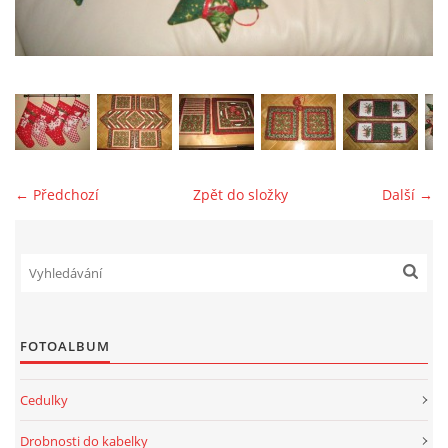
jk-laguna@seznam.cz
© 2025 eStránky.cz
← Předchozí
Zpět do složky
Další →
FOTOALBUM
Cedulky
Drobnosti do kabelky