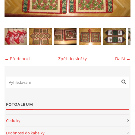
jk-laguna@seznam.cz
© 2025 eStránky.cz
← Předchozí
Zpět do složky
Další →
FOTOALBUM
Cedulky
Drobnosti do kabelky