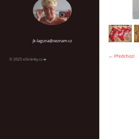
jk-laguna@seznam.cz
← Předchozí
© 2025 eStránky.cz