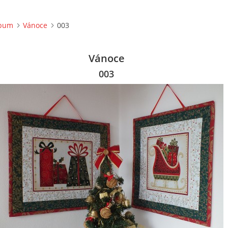
lbum
Vánoce
003
Vánoce
003