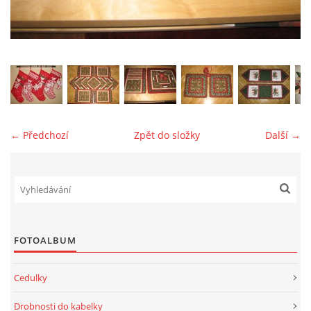
jk-laguna@seznam.cz
© 2025 eStránky.cz
← Předchozí
Zpět do složky
Další →
FOTOALBUM
Cedulky
Drobnosti do kabelky