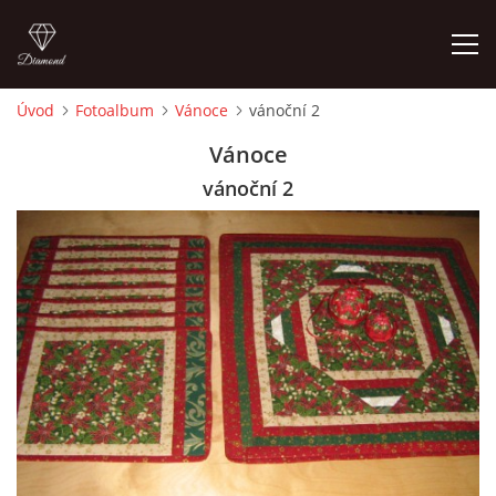
Úvod
Fotoalbum
Vánoce
vánoční 2
ÚVOD
Vánoce
vánoční 2
FOTOALBUM
CEDULKY
MOJE POSLEDNÍ PRÁCE