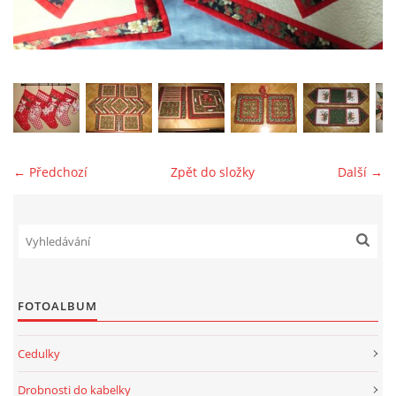
jk-laguna@seznam.cz
© 2025 eStránky.cz
← Předchozí
Zpět do složky
Další →
FOTOALBUM
Cedulky
Drobnosti do kabelky