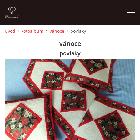
Úvod
Fotoalbum
Vánoce
povlaky
ÚVOD
Vánoce
povlaky
FOTOALBUM
CEDULKY
MOJE POSLEDNÍ PRÁCE