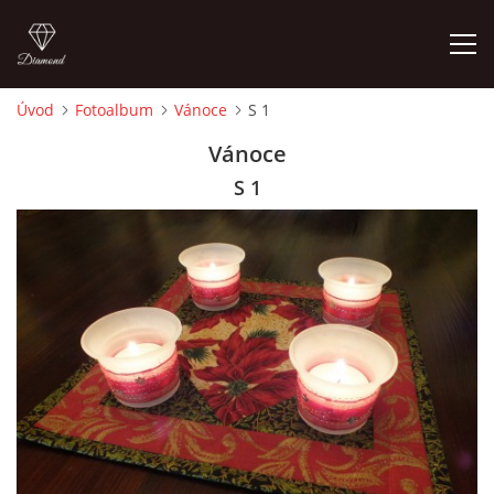
Úvod
Fotoalbum
Vánoce
S 1
ÚVOD
Vánoce
S 1
FOTOALBUM
CEDULKY
MOJE POSLEDNÍ PRÁCE