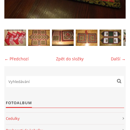
jk-laguna@seznam.cz
© 2025 eStránky.cz
← Předchozí
Zpět do složky
Další →
FOTOALBUM
Cedulky