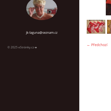
jk-laguna@seznam.cz
← Předchozí
© 2025 eStránky.cz