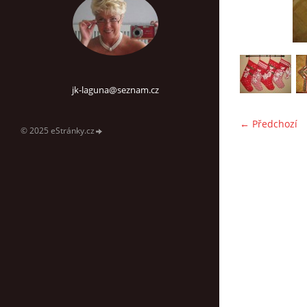
jk-laguna@seznam.cz
← Předchozí
© 2025 eStránky.cz