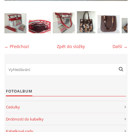
jk-laguna@seznam.cz
© 2025 eStránky.cz
← Předchozí
Zpět do složky
Další →
FOTOALBUM
Cedulky
Drobnosti do kabelky
Kabelkové sady