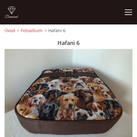
Úvod
Fotoalbum
Hafani 6
ÚVOD
Hafani 6
FOTOALBUM
CEDULKY
MOJE POSLEDNÍ PRÁCE