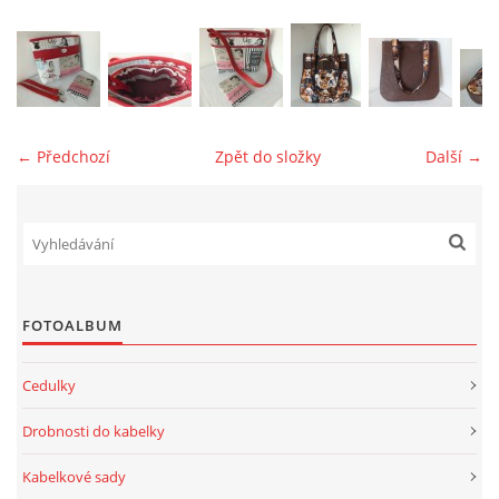
jk-laguna@seznam.cz
© 2025 eStránky.cz
← Předchozí
Zpět do složky
Další →
FOTOALBUM
Cedulky
Drobnosti do kabelky
Kabelkové sady