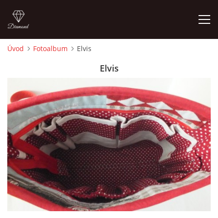
Úvod
Fotoalbum
Elvis
ÚVOD
Elvis
FOTOALBUM
CEDULKY
MOJE POSLEDNÍ PRÁCE