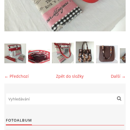
jk-laguna@seznam.cz
© 2025 eStránky.cz
← Předchozí
Zpět do složky
Další →
FOTOALBUM