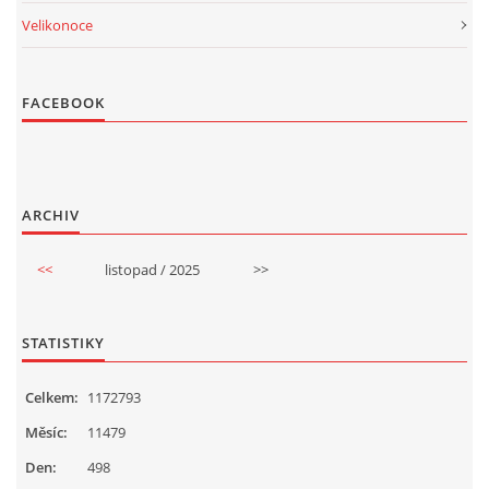
Velikonoce
FACEBOOK
ARCHIV
<<
listopad / 2025
>>
STATISTIKY
Celkem:
1172793
Měsíc:
11479
Den:
498