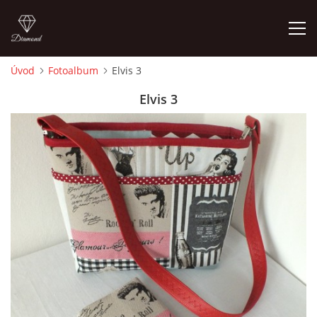
Úvod
Fotoalbum
Elvis 3
ÚVOD
Elvis 3
FOTOALBUM
CEDULKY
MOJE POSLEDNÍ PRÁCE