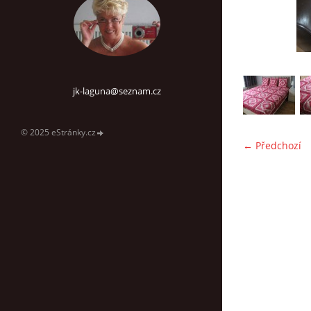
jk-laguna@seznam.cz
© 2025 eStránky.cz
← Předchozí