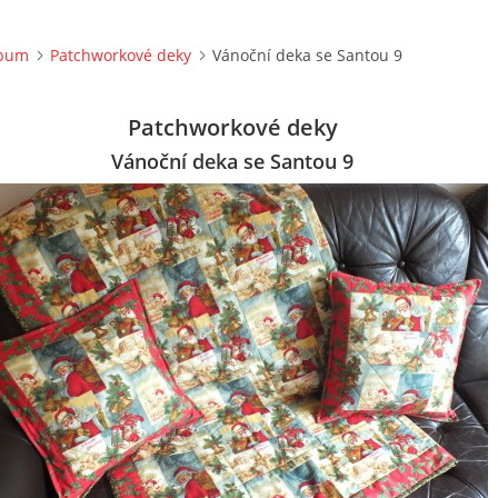
lbum
Patchworkové deky
Vánoční deka se Santou 9
Patchworkové deky
Vánoční deka se Santou 9