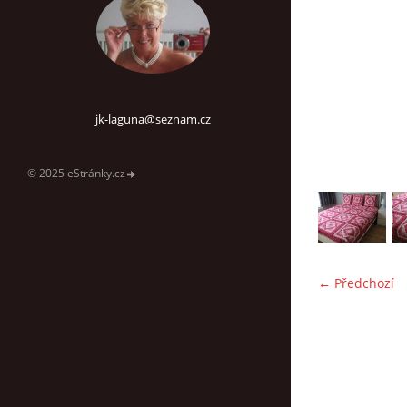
jk-laguna@seznam.cz
© 2025 eStránky.cz
← Předchozí