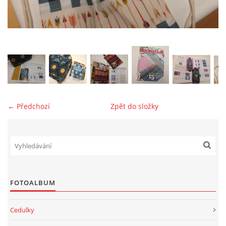
jk-laguna@seznam.cz
© 2025 eStránky.cz
← Předchozí
Zpět do složky
FOTOALBUM
Cedulky