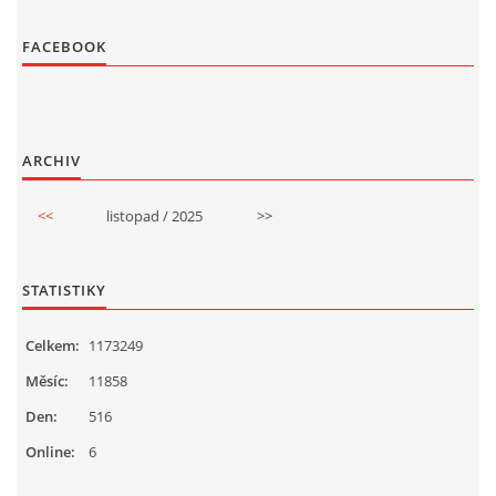
FACEBOOK
ARCHIV
<<
listopad / 2025
>>
STATISTIKY
Celkem:
1173249
Měsíc:
11858
Den:
516
Online:
6