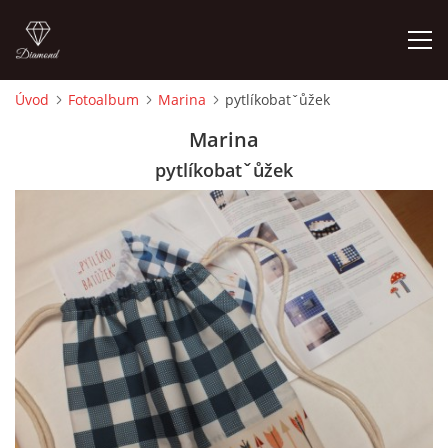
Úvod
Fotoalbum
Marina
pytlíkobatˇůžek
ÚVOD
Marina
pytlíkobatˇůžek
FOTOALBUM
CEDULKY
MOJE POSLEDNÍ PRÁCE